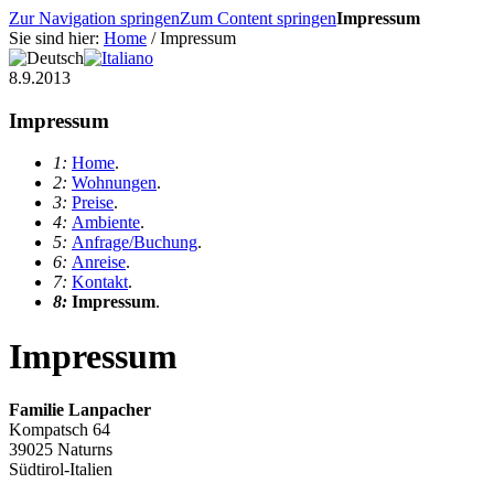
Zur Navigation springen
Zum Content springen
Impressum
Sie sind hier:
Home
/ Impressum
8.9.2013
Impressum
1:
Home
.
2:
Wohnungen
.
3:
Preise
.
4:
Ambiente
.
5:
Anfrage/Buchung
.
6:
Anreise
.
7:
Kontakt
.
8:
Impressum
.
Impressum
Familie Lanpacher
Kompatsch 64
39025 Naturns
Südtirol-Italien